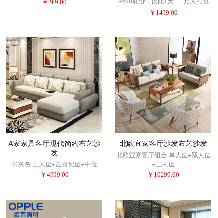
+618底价，仅此1天，1元大礼包
￥
269.00
提前抢！
￥
1499.00
A家家具客厅现代简约布艺沙
北欧宜家客厅沙发布艺沙发
发
北欧宜家客厅组合 单人位+双人位
米灰色 三人位+左贵妃位+中位
+三人位
￥
4999.00
￥
10299.00