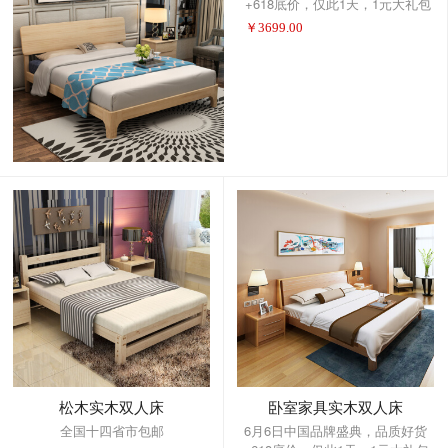
+618底价，仅此1天，1元大礼包
提前抢！
￥
3699.00
松木实木双人床
卧室家具实木双人床
全国十四省市包邮
6月6日中国品牌盛典，品质好货