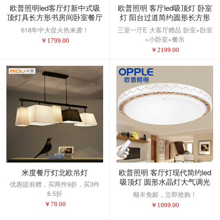
欧普照明led客厅灯新中式吸
欧普照明 客厅led吸顶灯 卧室
顶灯具长方形书房间卧室餐厅
灯 阳台过道简约圆形长方形
现代 LED遥控调光
灯具灯饰
618年中大促火热来袭！
三室一厅E 大客厅赠品 卧室+卧室
94*63cm108瓦25-35平
+小卧室+餐吊
￥
1799.00
￥
2199.00
米度餐厅灯北欧吊灯
欧普照明 客厅灯现代简约led
吸顶灯 圆形水晶灯大气调光
优惠提前赠，买两件9折，买3件
灯饰（套餐以赠品形式体现）
8.5折
顺丰免邮，立即抢购！
送遥控直径65客厅20-30平米
￥
78.00
￥
1099.00