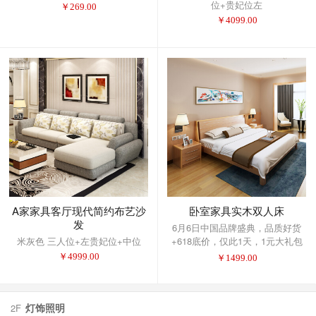
位+贵妃位左
￥
269.00
￥
4099.00
A家家具客厅现代简约布艺沙
卧室家具实木双人床
发
6月6日中国品牌盛典，品质好货
米灰色 三人位+左贵妃位+中位
+618底价，仅此1天，1元大礼包
提前抢！
￥
4999.00
￥
1499.00
灯饰照明
2F