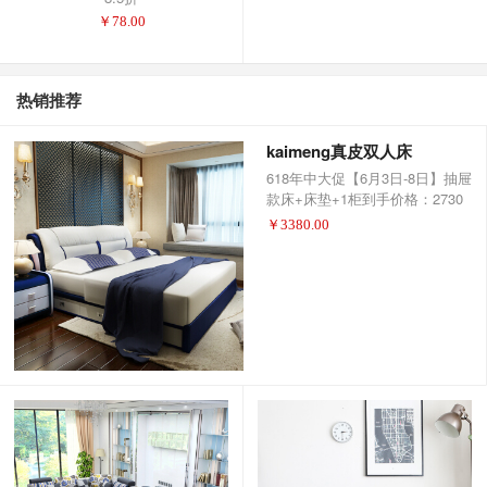
￥
78.00
热销推荐
kaimeng真皮双人床
618年中大促【6月3日-8日】抽屉
款床+床垫+1柜到手价格：2730
元 选择满减活动！
￥
3380.00