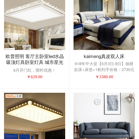
欧普照明 客厅主卧室led水晶
kaimeng真皮双人床
吸顶灯具卧室灯具 城市星光
618年中大促【6月3日-8日】抽屉
三段调光53瓦长宽55cm适16-
款床+床垫+1柜到手价格：2730元
6月开门红，限时优惠！
20平
选择满减活动！
￥
629.00
￥
3380.00