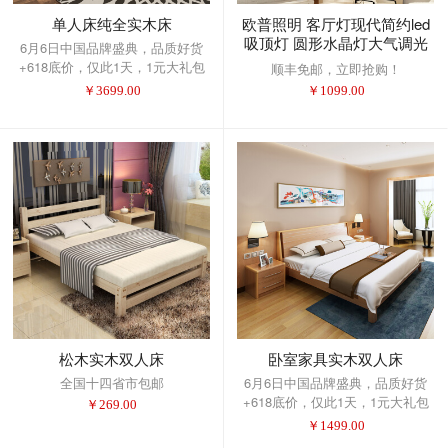
单人床纯全实木床
欧普照明 客厅灯现代简约led
吸顶灯 圆形水晶灯大气调光
6月6日中国品牌盛典，品质好货
灯饰（套餐以赠品形式体现）
+618底价，仅此1天，1元大礼包
顺丰免邮，立即抢购！
送遥控直径65客厅20-30平米
提前抢！
￥
3699.00
￥
1099.00
松木实木双人床
卧室家具实木双人床
全国十四省市包邮
6月6日中国品牌盛典，品质好货
+618底价，仅此1天，1元大礼包
￥
269.00
提前抢！
￥
1499.00