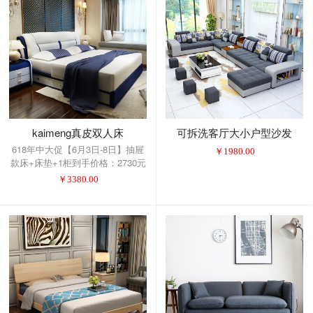
kaimeng真皮双人床
可拆洗客厅大小户型沙发
618年中大促【6月3日-8日】抽屉
￥
1980.00
款床+床垫+1柜到手价格：2730元
选择满减活动！
￥
3380.00