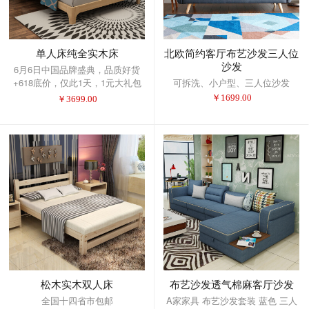
单人床纯全实木床
北欧简约客厅布艺沙发三人位
沙发
6月6日中国品牌盛典，品质好货
+618底价，仅此1天，1元大礼包
可拆洗、小户型、三人位沙发
提前抢！
￥
1699.00
￥
3699.00
松木实木双人床
布艺沙发透气棉麻客厅沙发
全国十四省市包邮
A家家具 布艺沙发套装 蓝色 三人