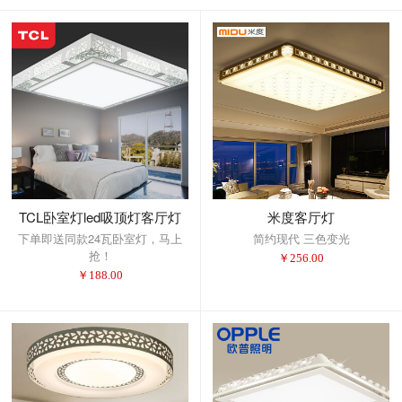
TCL卧室灯led吸顶灯客厅灯
米度客厅灯
下单即送同款24瓦卧室灯，马上
简约现代 三色变光
抢！
￥
256.00
￥
188.00