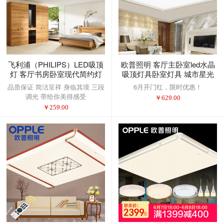
飞利浦（PHILIPS）LED吸顶
欧普照明 客厅主卧室led水晶
灯 客厅书房卧室现代简约灯
吸顶灯具卧室灯具 城市星光
具饰分段调光 炫丽30W 中性
三段调光53瓦长宽55cm适16-
品质保证 简洁呈祥 身临其境 三段
6月开门红，限时优惠！
光
20平
调光 带给你美得感受
￥
629.00
￥
259.00