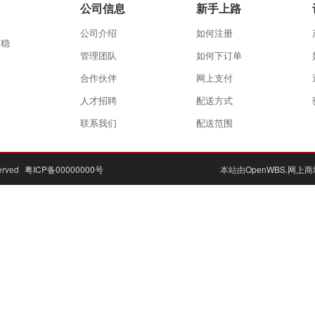
公司信息
新手上路
公司介绍
如何注册
和稳
管理团队
如何下订单
！
合作伙伴
网上支付
人才招聘
配送方式
联系我们
配送范围
erved
粤ICP备00000000号
本站由
OpenWBS.网上商城