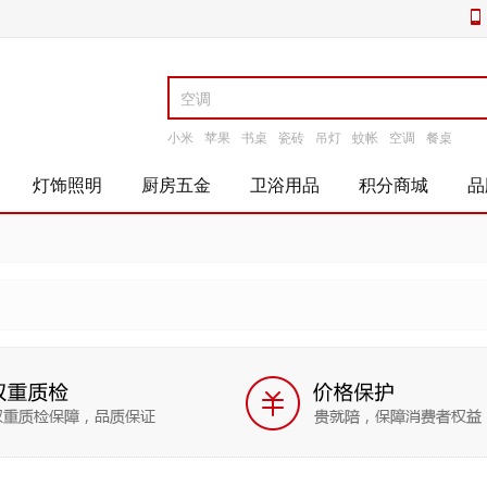
小米
苹果
书桌
瓷砖
吊灯
蚊帐
空调
餐桌
灯饰照明
厨房五金
卫浴用品
积分商城
品