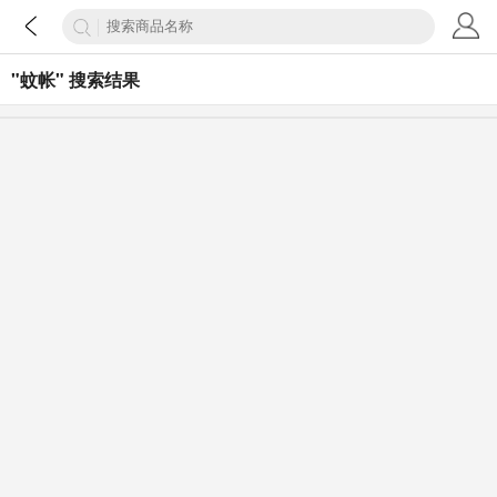
"蚊帐" 搜索结果