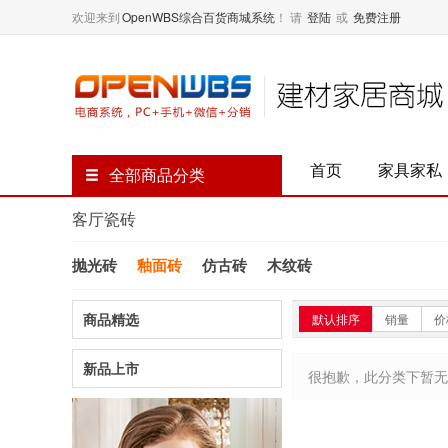
欢迎来到
OpenWBS综合百货商城系统
！
请
登陆
或
免费注册
首页
家具家私
全部商品分类
客厅瓷砖
抛光砖
釉面砖
仿古砖
木纹砖
商品精选
默认排序
销量
价
新品上市
很抱歉，此分类下暂无