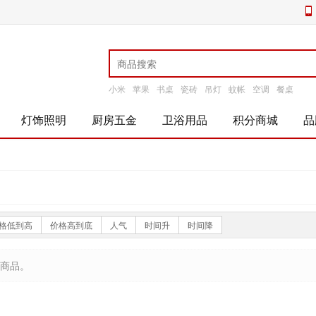
小米
苹果
书桌
瓷砖
吊灯
蚊帐
空调
餐桌
灯饰照明
厨房五金
卫浴用品
积分商城
品
格低到高
价格高到底
人气
时间升
时间降
商品。